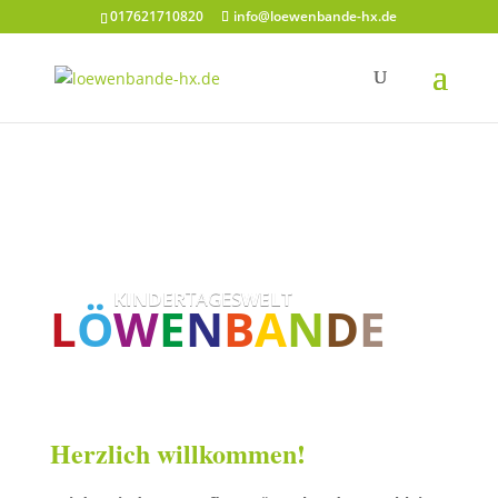
017621710820
info@loewenbande-hx.de
KINDER
TAGES
WELT
L
Ö
W
E
N
B
A
N
D
E
Herzlich willkommen!